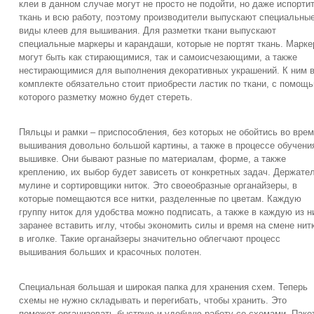
клеи в данном случае могут не просто не подойти, но даже испорти
ткань и всю работу, поэтому производители выпускают специальны
виды клеев для вышивания. Для разметки ткани выпускают
специальные маркеры и карандаши, которые не портят ткань. Марк
могут быть как стирающимися, так и самоисчезающими, а также
нестирающимися для выполнения декоративных украшений. К ним 
комплекте обязательно стоит приобрести ластик по ткани, с помощ
которого разметку можно будет стереть.
Пяльцы и рамки – приспособления, без которых не обойтись во вре
вышивания довольно большой картины, а также в процессе обучени
вышивке. Они бывают разные по материалам, форме, а также
креплению, их выбор будет зависеть от конкретных задач. Держате
мулине и сортировщики ниток. Это своеобразные органайзеры, в
которые помещаются все нитки, разделенные по цветам. Каждую
группу ниток для удобства можно подписать, а также в каждую из н
заранее вставить иглу, чтобы экономить силы и время на смене нит
в иголке. Такие органайзеры значительно облегчают процесс
вышивания больших и красочных полотен.
Специальная большая и широкая папка для хранения схем. Теперь
схемы не нужно складывать и перегибать, чтобы хранить. Это
поможет организовать быструю и удобную работу со схемами. Паке