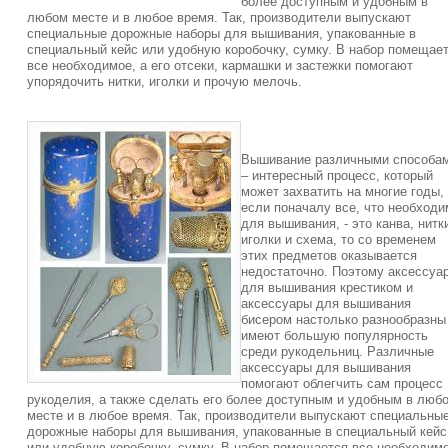
более доступным и удобным в
любом месте и в любое время. Так, производители выпускают
специальные дорожные наборы для вышивания, упакованные в
специальный кейс или удобную коробочку, сумку. В набор помещае
все необходимое, а его отсеки, кармашки и застежки помогают
упорядочить нитки, иголки и прочую мелочь.
Вышивание различными способа
– интересный процесс, который
может захватить на многие годы,
если поначалу все, что необходи
для вышивания, - это канва, нитк
иголки и схема, то со временем
этих предметов оказывается
недостаточно. Поэтому аксессуа
для вышивания крестиком и
аксессуары для вышивания
бисером настолько разнообразны
имеют большую популярность
среди рукодельниц. Различные
аксессуары для вышивания
помогают облегчить сам процесс
рукоделия, а также сделать его более доступным и удобным в люб
месте и в любое время. Так, производители выпускают специальны
дорожные наборы для вышивания, упакованные в специальный кейс
или удобную коробочку, сумку. В набор помещается все необходимо