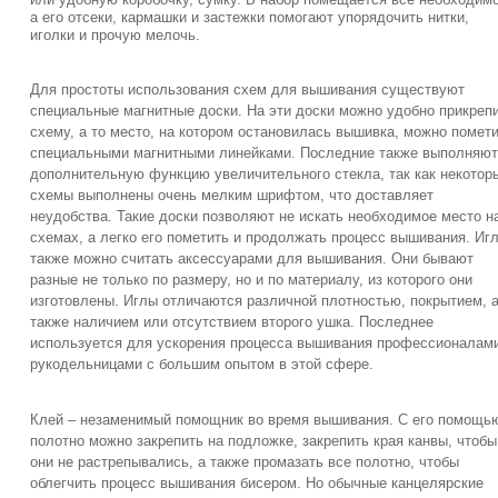
а его отсеки, кармашки и застежки помогают упорядочить нитки,
иголки и прочую мелочь.
Для простоты использования схем для вышивания существуют
специальные магнитные доски. На эти доски можно удобно прикреп
схему, а то место, на котором остановилась вышивка, можно помет
специальными магнитными линейками. Последние также выполняют
дополнительную функцию увеличительного стекла, так как некотор
схемы выполнены очень мелким шрифтом, что доставляет
неудобства. Такие доски позволяют не искать необходимое место н
схемах, а легко его пометить и продолжать процесс вышивания. Иг
также можно считать аксессуарами для вышивания. Они бывают
разные не только по размеру, но и по материалу, из которого они
изготовлены. Иглы отличаются различной плотностью, покрытием, 
также наличием или отсутствием второго ушка. Последнее
используется для ускорения процесса вышивания профессионалам
рукодельницами с большим опытом в этой сфере.
Клей – незаменимый помощник во время вышивания. С его помощь
полотно можно закрепить на подложке, закрепить края канвы, чтобы
они не растрепывались, а также промазать все полотно, чтобы
облегчить процесс вышивания бисером. Но обычные канцелярские