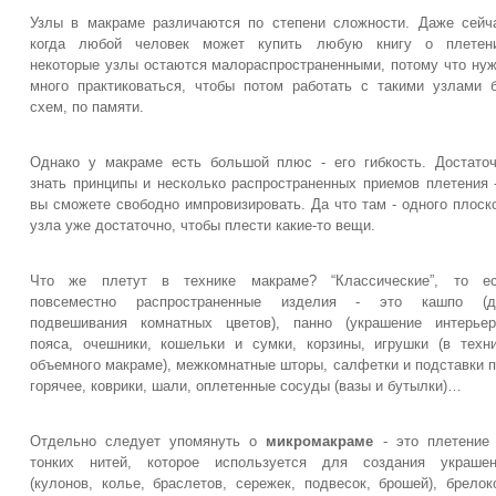
Узлы в макраме различаются по степени сложности. Даже сейч
когда любой человек может купить любую книгу о плетени
некоторые узлы остаются малораспространенными, потому что ну
много практиковаться, чтобы потом работать с такими узлами 
схем, по памяти.
Однако у макраме есть большой плюс - его гибкость. Достато
знать принципы и несколько распространенных приемов плетения 
вы сможете свободно импровизировать. Да что там - одного плоск
узла уже достаточно, чтобы плести какие-то вещи.
Что же плетут в технике макраме? “Классические”, то ес
повсеместно распространенные изделия - это кашпо (д
подвешивания комнатных цветов), панно (украшение интерьер
пояса, очешники, кошельки и сумки, корзины, игрушки (в техн
объемного макраме), межкомнатные шторы, салфетки и подставки 
горячее, коврики, шали, оплетенные сосуды (вазы и бутылки)…
Отдельно следует упомянуть о
микромакраме
- это плетение
тонких нитей, которое используется для создания украшен
(кулонов, колье, браслетов, сережек, подвесок, брошей), брелок