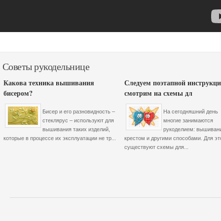
Советы рукодельнице
Какова техника вышивания
Следуем поэтапной инструкци
бисером?
смотрим на схемы дл
Бисер и его разновидность –
На сегодняшний день
стеклярус – используют для
многие занимаются
вышивания таких изделий,
рукоделием: вышиван
которые в процессе их эксплуатации не тр...
крестом и другими способами. Для эт
существуют схемы для...