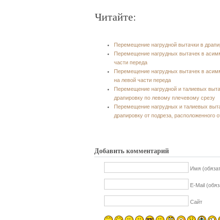
Читайте:
Перемещение нагрудной вытачки в драпи
Перемещение нагрудных вытачек в асим
части переда
Перемещение нагрудных вытачек в асимм
на левой части переда
Перемещение нагрудной и талиевых выт
драпировку по левому плечевому срезу
Перемещение нагрудных и талиевых выт
драпировку от подреза, расположенного о
Добавить комментарий
Имя (обяза
E-Mail (обя
Сайт