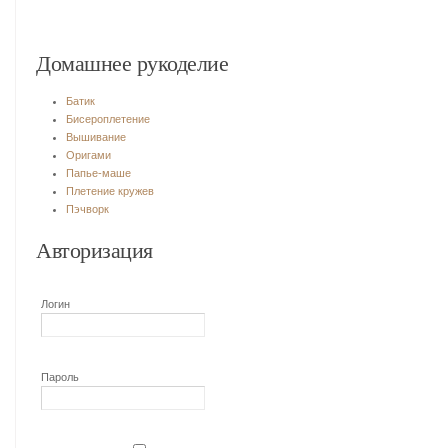
Домашнее рукоделие
Батик
Бисероплетение
Вышивание
Оригами
Папье-маше
Плетение кружев
Пэчворк
Авторизация
Логин
Пароль