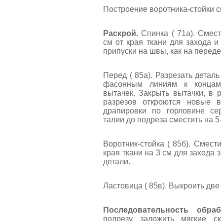
Построение воротника-стойки с
Раскрой.
Спинка ( 71а). Смест
см от края ткани для захода и
припуски на швы, как на переде
Перед ( 85а). Разрезать детал
фасонным линиям к концам
вытачек. Закрыть вытачки, в р
разрезов откроются новые в
драпировки по горловине се
талии до подреза сместить на 5-
Воротник-стойка ( 85б). Смест
края ткани на 3 см для захода 
детали.
Ластовица ( 85в). Выкроить две
Последовательность обраб
подрезу заложить мягкие с