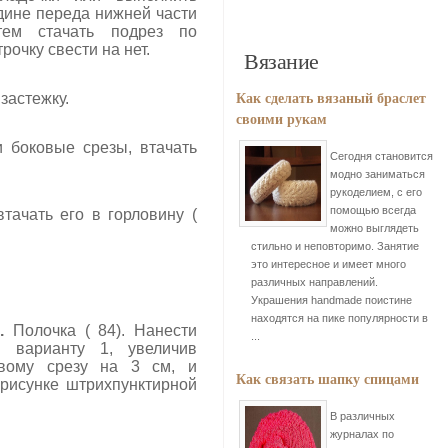
дине переда нижней части
тем стачать подрез по
рочку свести на нет.
Вязание
Как сделать вязаный браслет
застежку.
своими рукам
и боковые срезы, втачать
Сегодня становится
модно заниматься
рукоделием, с его
помощью всегда
втачать его в горловину (
можно выглядеть
стильно и неповторимо. Занятие
это интересное и имеет много
различных направлений.
Украшения handmade поистине
находятся на пике популярности в
.
Полочка ( 84). Нанести
...
 варианту 1, увеличив
вому срезу на 3 см, и
Как связать шапку спицами
 рисунке штрихпунктирной
В различных
журналах по