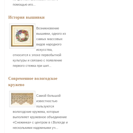
помощью иго...
История вышивки
Возникновение
вышивки, одного из
самых массовых
видов народного
искусства,
относится к эпохе первобытной
культуры и связано с появление
первого стежка при шит...
Современное вологодское
кружево
Самой большой
известностью
пользуются
вологодские кружева, которые
выполняет кружевное объединение
«Снежинка» с центром в г.Вологде и
несколькими надомными уч...