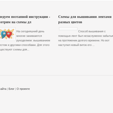
ледуем поэтапной инструкции -
Схемы для вышивания лентами
мотрим на схемы дл
разных цветов
На сегодняшний день
Способ вышивания с
многие занимаются
помощью лент был незаслуженно забыты
рукоделием: вышиванием
на протяжении долгого времени. Но вот
естом и другими способами. Для этого
наступил новый виток его ...
ществуют схемы для...
сайта
|
Блог
|
О проекте