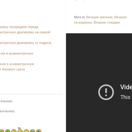
More in:
Вязание крючком
,
Вязание
на машинке
,
Вязание спицами
ровку посередине переда
метричную драпировку на правой
етричную драпировку от подреза
ачек в асимметричную
ачек в асимметричную
т бокового среза
тельное)
зательное)