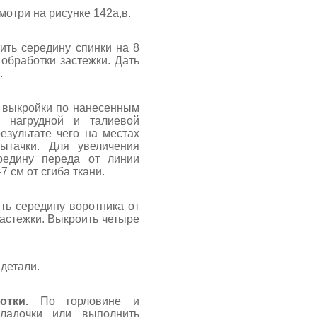
мотри на рисунке 142а,в.
ить середину спинки на 8
 обработки застежки. Дать
.
ь выкройки по нанесенным
 нагрудной и талиевой
езультате чего на местах
ытачки. Для увеличения
редину переда от линии
7 см от сгиба ткани.
ить середину воротника от
застежки. Выкроить четыре
 детали.
отки.
По горловине и
кладочки или выполнить