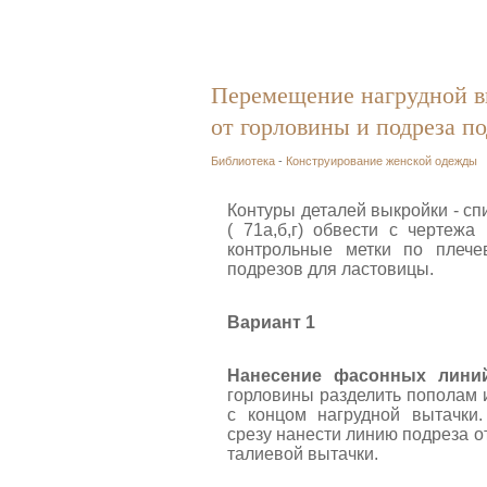
Перемещение нагрудной в
от горловины и подреза п
Библиотека
-
Конструирование женской одежды
Контуры деталей выкройки - сп
( 71а,б,г) обвести с чертежа
контрольные метки по плеч
подрезов для ластовицы.
Вариант 1
Нанесение фасонных линий
горловины разделить пополам и
с концом нагрудной вытачки
срезу нанести линию подреза о
талиевой вытачки.