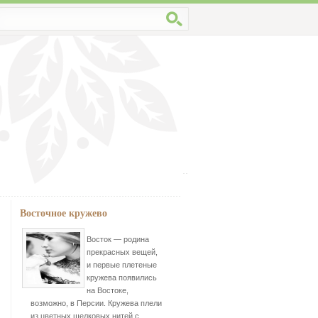
Восточное кружево
Восток — родина
прекрасных вещей,
и первые плетеные
кружева появились
на Востоке,
возможно, в Персии. Кружева плели
из цветных шелковых нитей с