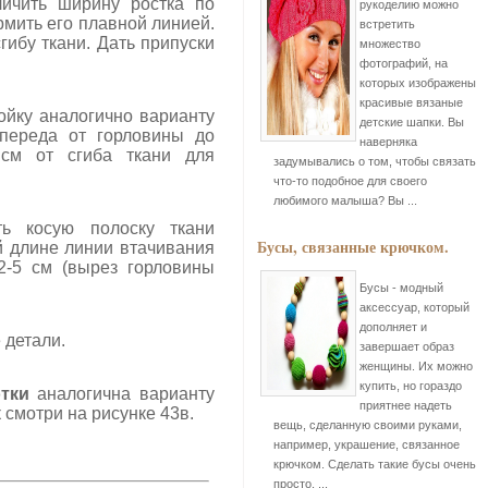
личить ширину ростка по
рукоделию можно
рмить его плавной линией.
встретить
гибу ткани. Дать припуски
множество
фотографий, на
которых изображены
красивые вязаные
ойку аналогично варианту
детские шапки. Вы
 переда от горловины до
наверняка
 см от сгиба ткани для
задумывались о том, чтобы связать
что-то подобное для своего
любимого малыша? Вы ...
ть косую полоску ткани
Бусы, связанные крючком.
й длине линии втачивания
2-5 см (вырез горловины
Бусы - модный
аксессуар, который
дополняет и
 детали.
завершает образ
женщины. Их можно
купить, но гораздо
тки
аналогична варианту
приятнее надеть
 смотри на рисунке 43в.
вещь, сделанную своими руками,
например, украшение, связанное
крючком. Сделать такие бусы очень
просто, ...