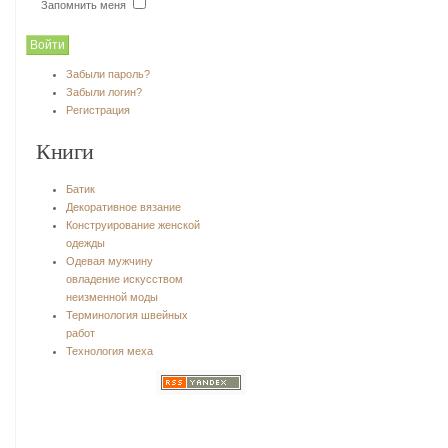
Запомнить меня
Забыли пароль?
Забыли логин?
Регистрация
Книги
Батик
Декоративное вязание
Конструирование женской
одежды
Одевая мужчину
овладение искусством
неизменной моды
Терминология швейных
работ
Технология меха