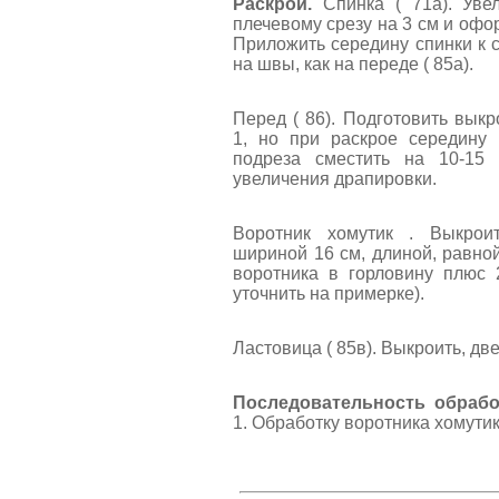
Раскрой.
Спинка ( 71а). Уве
плечевому срезу на 3 см и офо
Приложить середину спинки к с
на швы, как на переде ( 85а).
Перед ( 86). Подготовить выкр
1, но при раскрое середину
подреза сместить на 10-15
увеличения драпировки.
Воротник хомутик . Выкрои
шириной 16 см, длиной, равно
воротника в горловину плюс 
уточнить на примерке).
Ластовица ( 85в). Выкроить, две
Последовательность обрабо
1. Обработку воротника хомутик