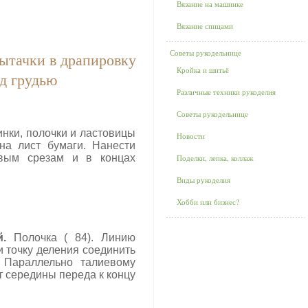
Вязание на машинке
Вязание спицами
Советы рукодельнице
ытачки в драпировку
Кройка и шитьё
од грудью
Различные техники рукоделия
Советы рукодельнице
инки, полочки и ластовицы
Новости
 на лист бумаги. Нанести
евым срезам и в концах
Поделки, лепка, коллаж
Виды рукоделия
Хобби или бизнес?
.
Полочка ( 84). Линию
 точку деления соединить
. Параллельно талиевому
т середины переда к концу