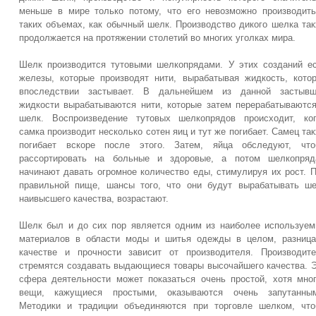
меньше в мире только потому, что его невозможно производит
таких объемах, как обычный шелк. Производство дикого шелка та
продолжается на протяжении столетий во многих уголках мира.
Шелк производится тутовыми шелкопрядами. У этих созданий е
железы, которые производят нити, вырабатывая жидкость, кото
впоследствии застывает. В дальнейшем из данной застывш
жидкости вырабатываются нити, которые затем перерабатываютс
шелк. Воспроизведение тутовых шелкопрядов происходит, ко
самка производит несколько сотен яиц и тут же погибает. Самец та
погибает вскоре после этого. Затем, яйца обследуют, что
рассортировать на больные и здоровые, а потом шелкопряд
начинают давать огромное количество еды, стимулируя их рост. 
правильной пище, шансы того, что они будут вырабатывать ш
наивысшего качества, возрастают.
Шелк был и до сих пор является одним из наиболее используе
материалов в области моды и шитья одежды в целом, разниц
качестве и прочности зависит от производителя. Производит
стремятся создавать выдающиеся товары высочайшего качества. 
сфера деятельности может показаться очень простой, хотя мно
вещи, кажущиеся простыми, оказываются очень запутанным
Методики и традиции объединяются при торговле шелком, чт