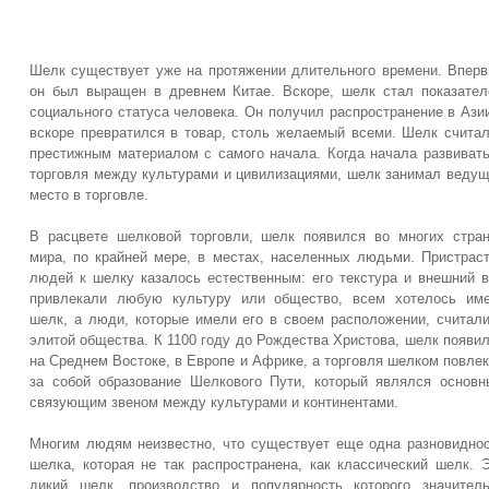
Шелк существует уже на протяжении длительного времени. Впер
он был выращен в древнем Китае. Вскоре, шелк стал показате
социального статуса человека. Он получил распространение в Ази
вскоре превратился в товар, столь желаемый всеми. Шелк счита
престижным материалом с самого начала. Когда начала развиват
торговля между культурами и цивилизациями, шелк занимал веду
место в торговле.
В расцвете шелковой торговли, шелк появился во многих стра
мира, по крайней мере, в местах, населенных людьми. Пристрас
людей к шелку казалось естественным: его текстура и внешний 
привлекали любую культуру или общество, всем хотелось им
шелк, а люди, которые имели его в своем расположении, считал
элитой общества. К 1100 году до Рождества Христова, шелк появи
на Среднем Востоке, в Европе и Африке, а торговля шелком повле
за собой образование Шелкового Пути, который являлся основ
связующим звеном между культурами и континентами.
Многим людям неизвестно, что существует еще одна разновидно
шелка, которая не так распространена, как классический шелк. 
дикий шелк, производство и популярность которого значител