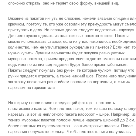
спокойно стирать, оно не теряет свою форму, внешний вид.
Вязание из пакетов ничуть не сложнее, нежели вязание спицами ил
крючком, поэтому те, кто уже освоили эту премудрость могут смел
приступать к делу. Но первым делом следует подготовить «пряжу».
Для чего нужно сделать из пластиковых пакетов «нити». Пакеты
можно использовать старые, если их у вас накопилось необходимо
количество, чем не утилитарное рукоделие из пакетов? Если нет, то
нужно купить. Лучшим вариантом будет покупка разноцветных
мусорных пакетов, причем предпочтение отдается матовым пакетам
ведь именно из них вид изделия будет более презентабельным.
Пакеты следует покупать без ручек, те которые чулком, потому что
ручки придется отрезать, а также нижний шов. После чего получен
заготовку несколько раз сгибаем пополам по вертикали, а «нити»
нарезаем по горизонтали.
На ширину полос влияет следующий фактор – плотность
пластикового пакета. Чем плотнее пакет, тем тоньше полоску следу
нарезать, а вот из неплотного пакета наоборот – шире. Например, из
тонких мусорных пакетов полоски лучше нарезать шириной до 2 см,
более плотных из супермаркетов – сантиметровые полоски. После
нарезания получаются кольца. Чтобы плотность нити получилась