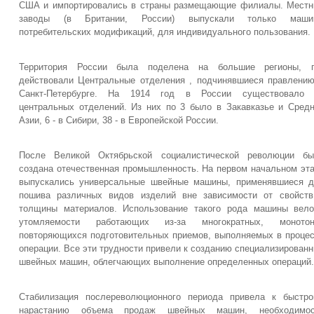
США и импортировались в страны размещающие филиалы. Мест
заводы (в Британии, России) выпускали только маши
потребительских модификаций, для индивидуального пользования.
Территория России была поделена на большие регионы, г
действовали Центральные отделения , подчинявшиеся правлени
Санкт-Петербурге. На 1914 год в России существовало 
центральных отделений. Из них по 3 было в Закавказье и Сред
Азии, 6 - в Сибири, 38 - в Европейской России.
После Великой Октябрьской социалистической революции бы
создана отечественная промышленность. На первом начальном эт
выпускались универсальные швейные машины, применявшиеся 
пошива различных видов изделий вне зависимости от свойст
толщины материалов. Использование такого рода машины вел
утомляемости работающих из-за многократных, монотон
повторяющихся подготовительных приемов, выполняемых в проце
операции. Все эти трудности привели к созданию специализирован
швейных машин, облегчающих выполнение определенных операций.
Стабилизация послереволюционного периода привела к быстр
нарастанию объема продаж швейных машин, необходимос