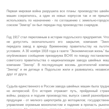
Первая мировая война разрушила все планы: производство швей
машин сократилось, а один из новых корпусов так и не пришл
использовать по назначению - по соглашению с земельно-городс
союзом “Земгор” он был передан под производство снарядов.
Год 1917 стал переломным в истории подольского предприятия. Чт
не допустить окончательного его закрытия, компания “Зинг
передала завод в аренду Временному правительству на льгот
условиях. А 30 ноября 1918 года в газете “Экономическая жизнь” б
опубликовано сообщение президиума ВСНХ по поводу постановле
советского правительства о национализации завода швейных ма
компании “Зингер”. В последующие восемь десятилетий компа
“Зингер” и ее детище в Подольске жили и развивались независ
друг от друга.
Судьба единственного в России завода швейных машин была трудн
но интересной. Его история отражает путь, пройденный стран
войны, разруха и подъем производства; выпуск самой разнообраз
продукции - от мелкого ширпотреба до мотоциклов; государствен
управление огромным монополистом и падение в пропасть рыноч