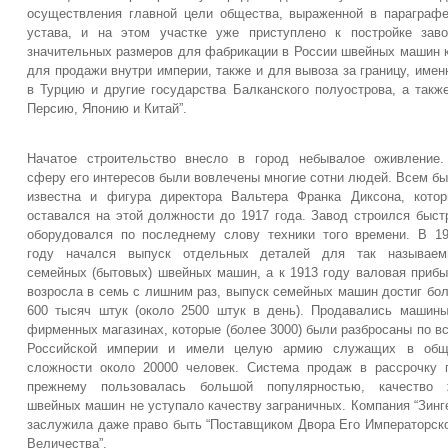
осуществления главной цели общества, выраженной в параграф
устава, и на этом участке уже приступлено к постройке зав
значительных размеров для фабрикации в России швейных машин 
для продажи внутри империи, также и для вывоза за границу, имен
в Турцию и другие государства Балканского полуострова, а такж
Персию, Японию и Китай”.
Начатое строительство внесло в город небывалое оживление
сферу его интересов были вовлечены многие сотни людей. Всем б
известна и фигура директора Вальтера Франка Диксона, кото
оставался на этой должности до 1917 года. Завод строился быст
оборудовался по последнему слову техники того времени. В 1
году начался выпуск отдельных деталей для так называем
семейных (бытовых) швейных машин, а к 1913 году валовая приб
возросла в семь с лишним раз, выпуск семейных машин достиг бо
600 тысяч штук (около 2500 штук в день). Продавались машин
фирменных магазинах, которые (более 3000) были разбросаны по в
Российской империи и имели целую армию служащих в общ
сложности около 20000 человек. Система продаж в рассрочку 
прежнему пользовалась большой популярностью, качество 
швейных машин не уступало качеству заграничных. Компания “Зинг
заслужила даже право быть “Поставщиком Двора Его Императорск
Величества”.