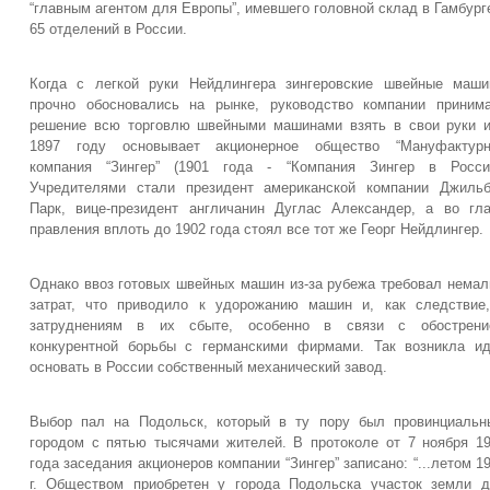
“главным агентом для Европы”, имевшего головной склад в Гамбург
65 отделений в России.
Когда с легкой руки Нейдлингера зингеровские швейные маш
прочно обосновались на рынке, руководство компании приним
решение всю торговлю швейными машинами взять в свои руки 
1897 году основывает акционерное общество “Мануфактурн
компания “Зингер” (1901 года - “Компания Зингер в России
Учредителями стали президент американской компании Джиль
Парк, вице-президент англичанин Дуглас Александер, а во гл
правления вплоть до 1902 года стоял все тот же Георг Нейдлингер.
Однако ввоз готовых швейных машин из-за рубежа требовал нема
затрат, что приводило к удорожанию машин и, как следствие
затруднениям в их сбыте, особенно в связи с обострени
конкурентной борьбы с германскими фирмами. Так возникла и
основать в России собственный механический завод.
Выбор пал на Подольск, который в ту пору был провинциаль
городом с пятью тысячами жителей. В протоколе от 7 ноября 1
года заседания акционеров компании “Зингер” записано: “...летом 1
г. Обществом приобретен у города Подольска участок земли 