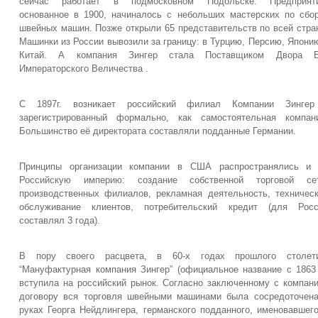
сейчас работает в подмосковном Подольске. Предприяти
основанное в 1900, начиналось с небольших мастерских по сбо
швейных машин. Позже открыли 65 представительств по всей стра
Машинки из России вывозили за границу: в Турцию, Персию, Япони
Китай. А компания Зингер стала Поставщиком Двора Е
Императорского Величества .
С 1897г. возникает российский филиал Компании Зингер
зарегистрированный формально, как самостоятельная компан
Большинство её директората составляли подданные Германии.
Принципы организации компании в США распространялись и 
Российскую империю: создание собственной торговой сет
производственных филиалов, рекламная деятельность, техничес
обслуживание клиентов, потребительский кредит (для Росс
составлял 3 года).
В пору своего расцвета, в 60-х годах прошлого столети
“Мануфактурная компания Зингер” (официальное название с 1863 
вступила на российский рынок. Согласно заключенному с компан
договору вся торговля швейными машинами была сосредоточен
руках Георга Нейдлингера, германского подданного, именовавшег