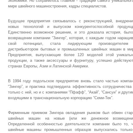
экономики. Но сохранилось главное - традиции самого уникальног
мире швейного машиностроения, кадры специалистов.
Будущее предприятия связывалось с реконструкцией, внедрен
новых технологий и выпуском конкурентоспособной продукци
Единственно возможное решение, и это доказала история, был
возвращении компании “Зингер”, которая, с каждым годом наращи
свой потенциал, стала лидирующим производителем
дистрибьютором бытовых и промышленных швейных машин в ми
Предприятия, выпускающие более 120 моделей этой уникальн
продукции, а также аксессуары и фурнитуру, успешно действую
странах Европы, Азии и Латинской Америки.
В 1994 году подольское предприятие вновь стало частью компа
“Зингер”, и практика подтвердила эффективность сотрудничества
только с ней, но и с компаниями “Пфафф”, “Акай”, “Сансуи” и други
входящими в транснациональную корпорацию “Семи-Тек”.
Фирменным приемом Зингера овладения рынком был обмен ста
швейных машин на новые (или же денежное возмещение
Определенной особенностью деятельности компании было то, 
швейные машины промышленных образцов выпускались только