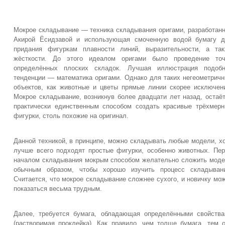
Мокрое складывание — техника складывания оригами, разработан
Акирой Ёсидзавой и использующая смоченную водой бумагу д
придания фигуркам плавности линий, выразительности, а та
жёсткости. До этого идеалом оригами было проведение точ
определённых плоских складок. Лучшая иллюстрация подобн
тенденции — математика оригами. Однако для таких негеометрич
объектов, как животные и цветы прямые линии скорее исключен
Мокрое складывание, возникнув более двадцати лет назад, остаё
практически единственным способом создать красивые трёхмер
фигурки, столь похожие на оригинал.
Данной техникой, в принципе, можно складывать любые модели, х
лучше всего подходят простые фигурки, особенно животных. Пе
началом складывания мокрым способом желательно сложить мод
обычным образом, чтобы хорошо изучить процесс складывани
Считается, что мокрое складывание сложнее сухого, и новичку мо
показаться весьма трудным.
Далее, требуется бумага, обладающая определёнными свойств
(растворимая проклейка). Как правило, чем толще бумага, тем 