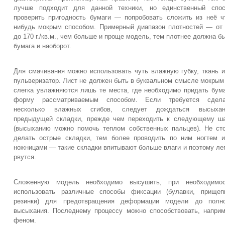
лучше подходит для данной техники, но единственный спос
проверить пригодность бумаги — попробовать сложить из неё ч
нибудь мокрым способом. Примерный диапазон плотностей — от
до 170 г./кв.м., чем больше и проще модель, тем плотнее должна б
бумага и наоборот.
Для смачивания можно использовать чуть влажную губку, ткань 
пульверизатор. Лист не должен быть в буквальном смысле мокры
слегка увлажняются лишь те места, где необходимо придать бум
форму рассматриваемым способом. Если требуется сдела
несколько влажных сгибов, следует дождаться высыхан
предыдущей складки, прежде чем переходить к следующему ш
(высыханию можно помочь теплом собственных пальцев). Не ст
делать острые складки, тем более проводить по ним ногтем 
ножницами — такие складки впитывают больше влаги и поэтому ле
рвутся.
Сложенную модель необходимо высушить, при необходимос
использовать различные способы фиксации (булавки, прищеп
резинки) для предотвращения деформации модели до полно
высыхания. Последнему процессу можно способствовать, напри
феном.