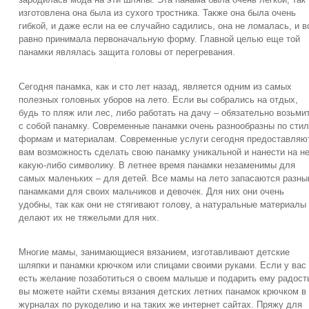
изготовлена она была из сухого тростника. Также она была очень
гибкой, и даже если на ее случайно садились, она не ломалась, и в
равно принимала первоначальную форму. Главной целью еще той
панамки являлась защита головы от перегревания.
Сегодня панамка, как и сто лет назад, является одним из самых
полезных головных уборов на лето. Если вы собрались на отдых,
будь то пляж или лес, либо работать на дачу – обязательно возьми
с собой панамку. Современные панамки очень разнообразны по сти
формам и материалам. Современные услуги сегодня предоставляю
вам возможность сделать свою панамку уникальной и нанести на н
какую-либо символику. В летнее время панамки незаменимы для
самых маленьких – для детей. Все мамы на лето запасаются разн
панамками для своих мальчиков и девочек. Для них они очень
удобны, так как они не стягивают голову, а натуральные материалы
делают их не тяжелыми для них.
Многие мамы, занимающиеся вязанием, изготавливают детские
шляпки и панамки крючком или спицами своими руками. Если у вас
есть желание позаботиться о своем малыше и подарить ему радост
вы можете найти схемы вязания детских летних панамок крючком в
журналах по рукоделию и на таких же интернет сайтах. Пряжу для