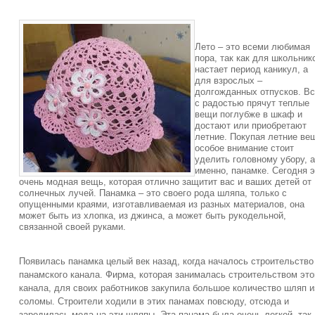
Лето – это всеми любимая
пора, так как для школьник
настает период каникул, а
для взрослых –
долгожданных отпусков. В
с радостью прячут теплые
вещи поглубже в шкаф и
достают или приобретают
летние. Покупая летние ве
особое внимание стоит
уделить головному убору, а
именно, панамке. Сегодня э
очень модная вещь, которая отлично защитит вас и ваших детей от
солнечных лучей. Панамка – это своего рода шляпа, только с
опущенными краями, изготавливаемая из разных материалов, она
может быть из хлопка, из джинса, а может быть рукодельной,
связанной своей руками.
Появилась панамка целый век назад, когда началось строительство
панамского канала. Фирма, которая занималась строительством это
канала, для своих работников закупила большое количество шляп и
соломы. Строители ходили в этих панамах повсюду, отсюда и
зародилась мода на эти шляпы. Эта панама была очень легкой, так