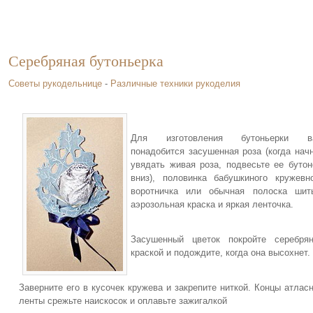
Серебряная бутоньерка
Советы рукодельнице
-
Различные техники рукоделия
Для изготовления бутоньерки в
понадобится засушенная роза (когда нач
увядать живая роза, подвесьте ее буто
вниз), половинка бабушкиного кружевн
воротничка или обычная полоска шит
аэрозольная краска и яркая ленточка.
Засушенный цветок покройте серебря
краской и подождите, когда она высохнет.
Заверните его в кусочек кружева и закрепите ниткой. Концы атлас
ленты срежьте наискосок и оплавьте зажигалкой