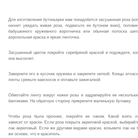
Для изготовления бутоньерки вам понадобится засушенная роза (ко
начнет увядать живая роза, подвесьте ее бутоном вниз), полови
бабушкиного кружевного воротничка или обычная полоска шит
аэрозольная краска и яркая ленточка.
Засушенный цветок покройте серебряной краской и подождите, ко
она высохнет.
Заверните его в кусочек кружева и закрепите ниткой. Концы атлас
ленты срежьте наискосок и оплавьте зажигалкой.
Обмотайте ленту вокруг ножки розы и задрапируйте ее нескольк
бантиками. На обратную сторону прикрепите маленькую булавку.
Чтобы роза была прочнее, покройте ее лаком. Какой взять л
зависит от краски. Если роза покрыта акриловой краской, выбирайт
лак акриловый. Если же другими видами краски, возьмите лак на 
же основе, что и краситель.