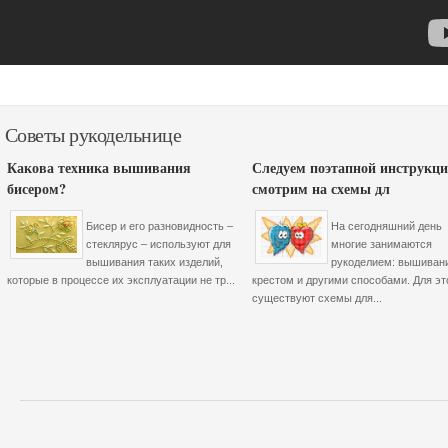
Советы рукодельнице
Какова техника вышивания
Следуем поэтапной инструкци
бисером?
смотрим на схемы дл
Бисер и его разновидность –
На сегодняшний день
стеклярус – используют для
многие занимаются
вышивания таких изделий,
рукоделием: вышиван
которые в процессе их эксплуатации не тр...
крестом и другими способами. Для эт
существуют схемы для...