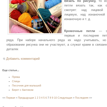
Вязать по рисунку,
то ес
петли вязать так, как о
смотрят: над лицевой
лицевую, над изнаночной
изнаночную и т. д.
Кромочные петли
— э
первые и последние пет
ряда. При наборе начального ряда их надо учитывать, но
образовании рисунка они не участвуют, а служат краем в связан
деталях
Добавить комментарий
Еще статьи...
Пряжа
Спицы
Песочник для малышей
Берет с бантиком
<<
Первая
<
Предыдущая
1
2
3
4
5
6
7
8
9
10
Следующая
>
Последняя
>>