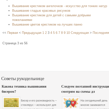
Вышивание крестиком ангелочков - искусство для тонких натур
Вышивание гладью красивых рисунков
Вышивание крестиком для детей с самыми добрыми
пожеланиями
Вышивание цветов крестиком на лучших панно
<<
Первая
<
Предыдущая
1
2
3
4
5
6
7
8
9
10
Следующая
>
Последняя
Страница 3 из 56
Советы рукодельнице
Какова техника вышивания
Следуем поэтапной инструкци
бисером?
смотрим на схемы дл
Бисер и его разновидность –
На сегодняшний день
стеклярус – используют для
многие занимаются