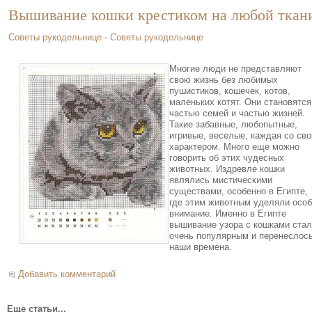
Вышивание кошки крестиком на любой ткан
Советы рукодельнице
-
Советы рукодельнице
Многие люди не представляют
свою жизнь без любимых
пушистиков, кошечек, котов,
маленьких котят. Они становятся
частью семей и частью жизней.
Такие забавные, любопытные,
игривые, веселые, каждая со св
характером. Много еще можно
говорить об этих чудесных
животных. Издревле кошки
являлись мистическими
существами, особенно в Египте,
где этим животным уделяли осо
внимание. Именно в Египте
вышивание узора с кошками ста
очень популярным и перенеслось
наши времена.
Добавить комментарий
Еще статьи...