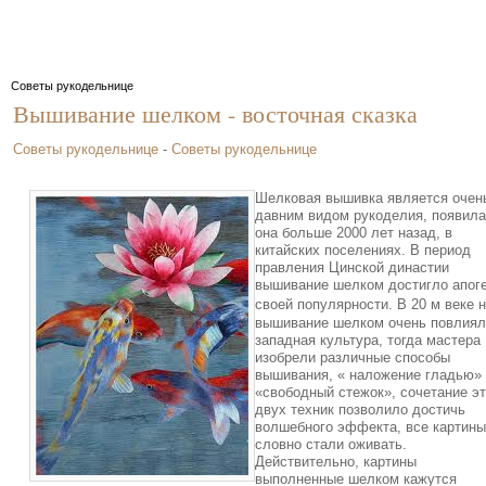
Советы рукодельнице
Вышивание шелком - восточная сказка
Советы рукодельнице
-
Советы рукодельнице
Шелковая вышивка является очен
давним видом рукоделия, появил
она больше 2000 лет назад, в
китайских поселениях. В период
правления Цинской династии
вышивание шелком достигло апог
своей популярности. В
20 м
веке н
вышивание шелком очень повлиял
западная культура, тогда мастера
изобрели различные способы
вышивания, « наложение гладью»
«свободный стежок», сочетание э
двух техник позволило достичь
волшебного эффекта, все картины
словно стали оживать.
Действительно, картины
выполненные шелком кажутся