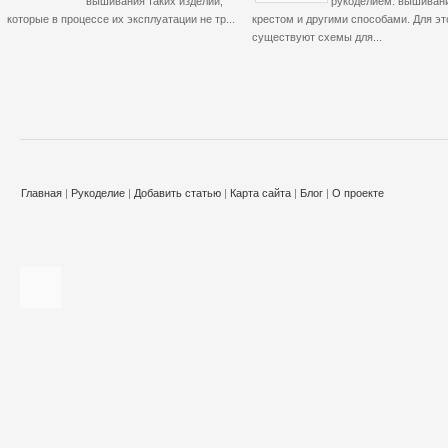
вышивания таких изделий,
рукоделием: вышиван
которые в процессе их эксплуатации не тр...
крестом и другими способами. Для эт
существуют схемы для...
Главная
|
Рукоделие
|
Добавить статью
|
Карта сайта
|
Блог
|
О проекте