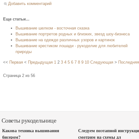
Добавить комментарий
Еще статьи...
Вышивание шелком - восточная сказка
Вышивание портретов родных и близких, звезд шоу-бизнеса
Вышивание на одежде различных узоров и картинок
Вышивание крестиком лошади - рукоделие для любителей
природы
<<
Первая
<
Предыдущая
1
2
3
4
5
6
7
8
9
10
Следующая
>
Последняя
Страница 2 из 56
Советы рукодельнице
Какова техника вышивания
Следуем поэтапной инструкци
бисером?
смотрим на схемы дл