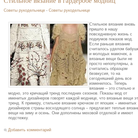
Стильное вязание в гардеробе модниц
Советы рукодельнице
-
Советы рукодельнице
Стильное вязание вновь
пришло в нашу
повседневную жизнь с
подиумов показов мод.
Если раньше вязание
считалось уделом бабуш
и молодых мамочек, а
вязаные вещи были не
просто непопулярны, а
считались образцом
безвкусия, то на
сегодняшний день все
изменилось. Теперь
вязание – это стильно и
модно, это кричащий тренд последних сезонов. Показы мод от
именитых дизайнеров говорят каждой моднице, что вязаные вещи э
тренд. К примеру, стильное вязание крючком от япошек – именитых
дизайнеров страны восходящего солнца – предлагает теплые вязан
вещи на зиму и осень. Они дополнены меховой отделкой и имеют
подстежку.
Добавить комментарий