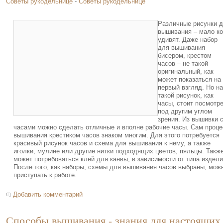
Советы рукодельнице
-
Советы рукодельнице
Различные рисунки 
вышивания – мало ко
удивят. Даже набор
для вышивания
бисером, крестом
часов – не такой
оригинальный, как
может показаться на
первый взгляд. Но на
такой рисунок, как
часы, стоит посмотр
под другим углом
зрения. Из вышивки 
часами можно сделать отличные и вполне рабочие часы. Сам проце
вышивания крестиком часов знаком многим. Для этого потребуется
красивый рисунок часов и схема для вышивания к нему, а также
иголки, мулине или другие нитки подходящих цветов, пяльцы. Такж
может потребоваться клей для канвы, в зависимости от типа издели
После того, как наборы, схемы для вышивания часов выбраны, мож
приступать к работе.
Добавить комментарий
Способы вышивания - знания для настоящих