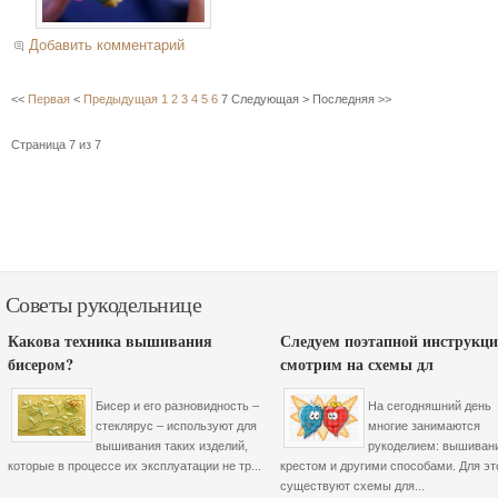
Добавить комментарий
<<
Первая
<
Предыдущая
1
2
3
4
5
6
7
Следующая
>
Последняя
>>
Страница 7 из 7
Советы рукодельнице
Какова техника вышивания
Следуем поэтапной инструкци
бисером?
смотрим на схемы дл
Бисер и его разновидность –
На сегодняшний день
стеклярус – используют для
многие занимаются
вышивания таких изделий,
рукоделием: вышиван
которые в процессе их эксплуатации не тр...
крестом и другими способами. Для эт
существуют схемы для...